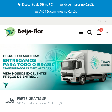
Desconto de 5% no PIX
4x sem juros no Cartão
Até 12x com juros no Cartão
LINKS
0
FRETE GRÁTIS SP
SP Capital acima de R$ 1.300,00