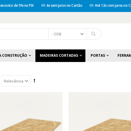
esconto de 5% no PIX
4x sem juros no Cartão
Até 12x com juros no C
A CONSTRUÇÃO
MADEIRAS CORTADAS
PORTAS
FERRA