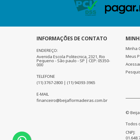
INFORMAÇÕES DE CONTATO
MINH
Minha 
ENDEREÇO:
Meus P
Avenida Escola Politecnica, 2321, Rio
Pequeno - São paulo - SP | CEP: 05350-
Acessa
000
Pesqui
TELEFONE
(11) 3767-2800 | (11) 94393-3965
E-MAIL
financeiro@beijaflormadeiras.com.br
© Beija
Todos o
CNPJ:
01.648.