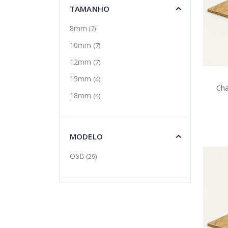
TAMANHO
8mm
(7)
10mm
(7)
12mm
(7)
15mm
(4)
Ch
18mm
(4)
MODELO
OSB
(29)