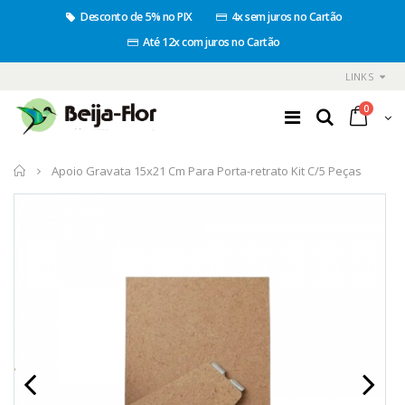
Desconto de 5% no PIX
4x sem juros no Cartão
Até 12x com juros no Cartão
LINKS
0
Início
Apoio Gravata 15x21 Cm Para Porta-retrato Kit C/5 Peças