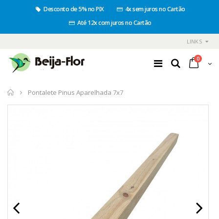
Desconto de 5% no PIX
4x sem juros no Cartão
Até 12x com juros no Cartão
LINKS
0
Início
Pontalete Pinus Aparelhada 7x7