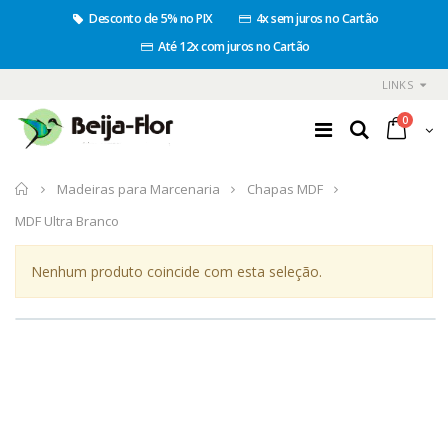
Desconto de 5% no PIX
4x sem juros no Cartão
Até 12x com juros no Cartão
LINKS
0
Início
Madeiras para Marcenaria
Chapas MDF
MDF Ultra Branco
Nenhum produto coincide com esta seleção.