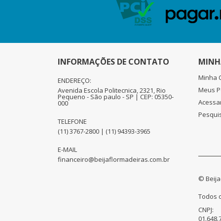
INFORMAÇÕES DE CONTATO
MINH
Minha 
ENDEREÇO:
Meus P
Avenida Escola Politecnica, 2321, Rio
Pequeno - São paulo - SP | CEP: 05350-
Acessa
000
Pesqui
TELEFONE
(11) 3767-2800 | (11) 94393-3965
E-MAIL
financeiro@beijaflormadeiras.com.br
© Beija
Todos o
CNPJ:
01.648.