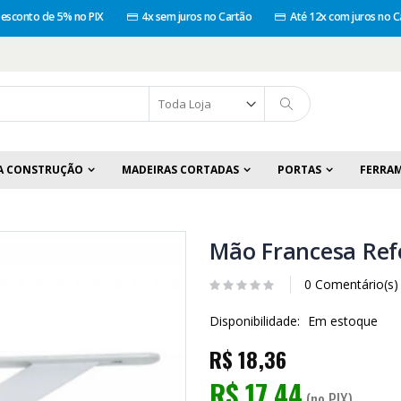
esconto de 5% no PIX
4x sem juros no Cartão
Até 12x com juros no C
A CONSTRUÇÃO
MADEIRAS CORTADAS
PORTAS
FERRA
Mão Francesa Ref
0 Comentário(s)
Disponibilidade:
Em estoque
R$ 18,36
R$ 17,44
(no PIX)