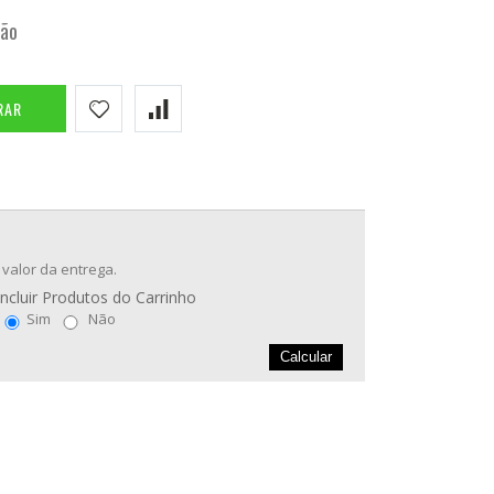
tão
RAR
 valor da entrega.
Incluir Produtos do Carrinho
Sim
Não
Calcular