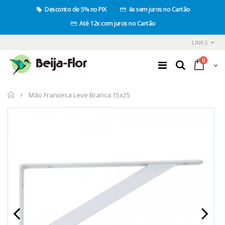
Desconto de 5% no PIX
4x sem juros no Cartão
Até 12x com juros no Cartão
LINKS
0
Início
Mão Francesa Leve Branca 15x25