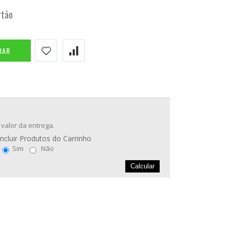
rtão
RAR
 valor da entrega.
Incluir Produtos do Carrinho
Sim
Não
Calcular