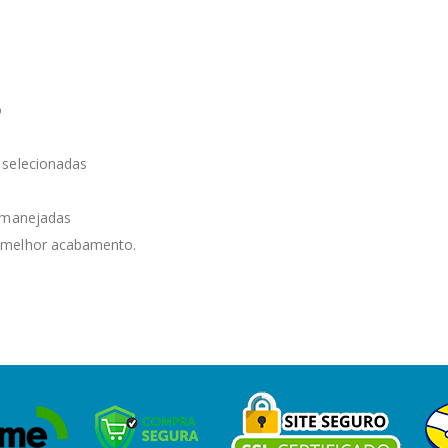
o
o
 selecionadas
m manejadas
 melhor acabamento.