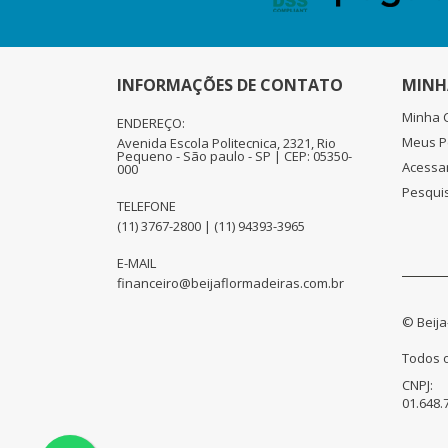
INFORMAÇÕES DE CONTATO
MINH
Minha 
ENDEREÇO:
Meus P
Avenida Escola Politecnica, 2321, Rio
Pequeno - São paulo - SP | CEP: 05350-
Acessa
000
Pesqui
TELEFONE
(11) 3767-2800 | (11) 94393-3965
E-MAIL
financeiro@beijaflormadeiras.com.br
© Beija
Todos o
CNPJ:
01.648.