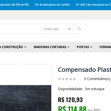
esconto de 5% no PIX
4x sem juros no Cartão
Até 12x com juros no C
A CONSTRUÇÃO
MADEIRAS CORTADAS
PORTAS
FERRA
Compensado Plast
0 Comentário(s)
Disponibilidade:
Em estoque
R$ 120,93
R$ 114,88
(no PIX)