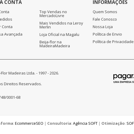
A CONTA
INFORMAÇÕES
Conta
Top Vendas no
Quem Somos
MercadoLivre
edidos
Fale Conosco
Mais Vendidos na Leroy
r Conta
Nossa Loja
Merlin
sa Avançada
Política de Envio
Loja Oficial na Magalu
Política de Privacidade
Beija-flor na
MadeiraMadeira
-Flor Madeiras Ltda. - 1997 - 2026.
s Direitos Reservados.
748/0001-68
aforma
:
EcommerceSEO
|
Consultoria
:
Agência SOFT
|
Otimização
:
SOF