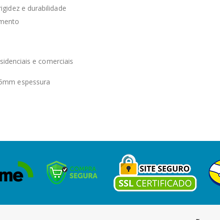
gidez e durabilidade
imento
sidenciais e comerciais
25mm espessura