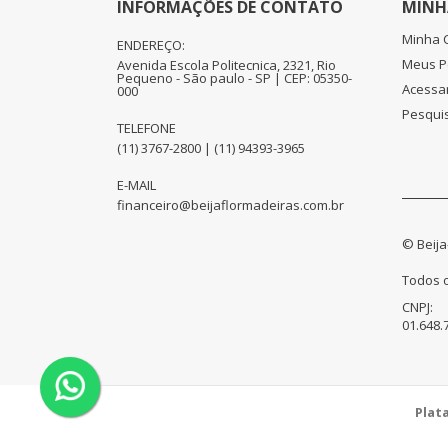
INFORMAÇÕES DE CONTATO
MINH
Minha 
ENDEREÇO:
Meus P
Avenida Escola Politecnica, 2321, Rio
Pequeno - São paulo - SP | CEP: 05350-
Acessa
000
Pesqui
TELEFONE
(11) 3767-2800 | (11) 94393-3965
E-MAIL
financeiro@beijaflormadeiras.com.br
© Beija
Todos o
CNPJ:
01.648.
Plat