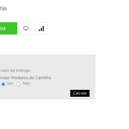
rtão
RAR
 valor da entrega.
Incluir Produtos do Carrinho
Sim
Não
Calcular