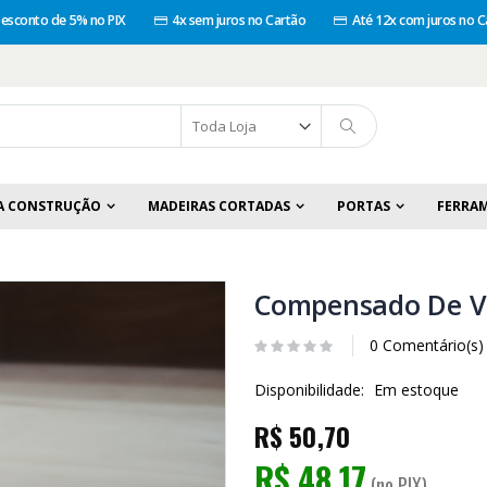
esconto de 5% no PIX
4x sem juros no Cartão
Até 12x com juros no C
A CONSTRUÇÃO
MADEIRAS CORTADAS
PORTAS
FERRA
Compensado De Vi
0 Comentário(s)
Disponibilidade:
Em estoque
R$ 50,70
R$ 48,17
(no PIX)