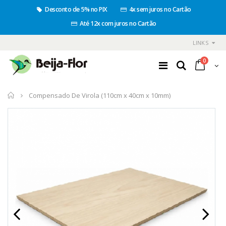
Desconto de 5% no PIX
4x sem juros no Cartão
Até 12x com juros no Cartão
LINKS
0
Início
Compensado De Virola (110cm x 40cm x 10mm)