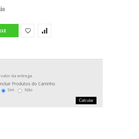
tão
RAR
 valor da entrega.
Incluir Produtos do Carrinho
Sim
Não
Calcular