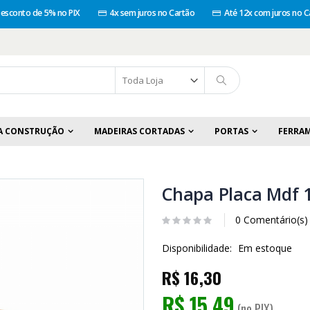
esconto de 5% no PIX
4x sem juros no Cartão
Até 12x com juros no C
A CONSTRUÇÃO
MADEIRAS CORTADAS
PORTAS
FERRA
Chapa Placa Mdf 
0 Comentário(s)
Disponibilidade:
Em estoque
R$ 16,30
R$ 15,49
(no PIX)