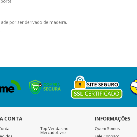
porte.
dade por ser derivado de madeira.
.
A CONTA
INFORMAÇÕES
Conta
Top Vendas no
Quem Somos
MercadoLivre
edidos
Fale Conosco