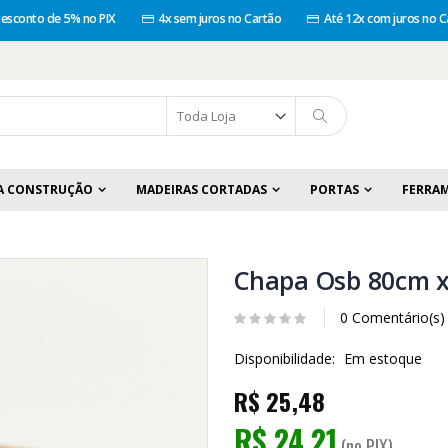
esconto de 5% no PIX
4x sem juros no Cartão
Até 12x com juros no C
A CONSTRUÇÃO
MADEIRAS CORTADAS
PORTAS
FERRA
Chapa Osb 80cm 
0 Comentário(s)
Disponibilidade:
Em estoque
R$ 25,48
R$ 24,21
(no PIX)