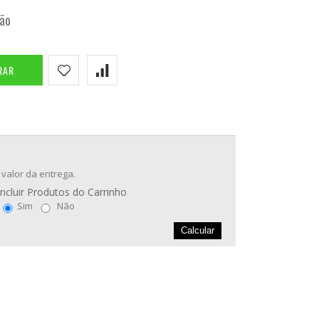
tão
RAR
 valor da entrega.
Incluir Produtos do Carrinho
Sim
Não
Calcular