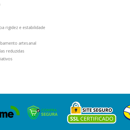
s
 rigidez e estabilidade
cabamento artesanal
as reduzidas
iativos