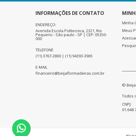
INFORMAÇÕES DE CONTATO
MINH
Minha 
ENDEREÇO:
Meus P
Avenida Escola Politecnica, 2321, Rio
Pequeno - São paulo - SP | CEP: 05350-
Acessa
000
Pesqui
TELEFONE
(11) 3767-2800 | (11) 94393-3965
E-MAIL
financeiro@beijaflormadeiras.com.br
© Beija
Todos o
CNPJ:
01.648.